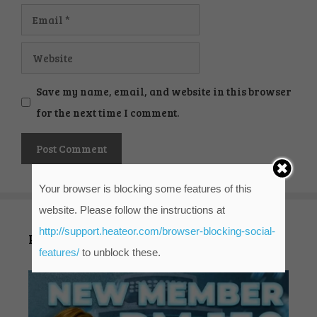
Email
Website
Save my name, email, and website in this browser
for the next time I comment.
Your browser is blocking some features of this
website. Please follow the instructions at
http://support.heateor.com/browser-blocking-social-
Promotion
features/
to unblock these.