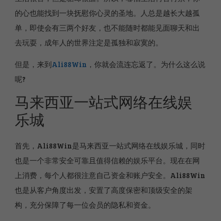
的心也能找到一块抚慰你心灵的圣地。人总是越长大越孤
单，即使会有三两个好友，也不能随时都能见面聊天和出
去玩耍，成年人的世界注定是孤独和寂寞的。
但是，来到
Ali88Win
，你就会流连忘返了。为什么这么说
呢?
马来西亚一站式网络在线娱
乐城
首先，Ali88Win是马来西亚一站式网络在线娱乐城，同时
也是一个非常安全可靠且值得信赖的娱乐平台。现在在网
上消费，每个人都很注意自己资金和账户安全。Ali88Win
也是从客户角度出发，安置了高度保密和顶级安全的架
构，充分保障了每一位会员的隐私和资金。